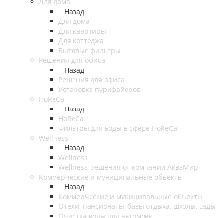
Для дома
Назад
Для дома
Для квартиры
Для коттеджа
Бытовые фильтры
Решения для офиса
Назад
Решения для офиса
Установка пурифайеров
HoReCa
Назад
HoReCa
Фильтры для воды в сфере HoReCa
Wellness
Назад
Wellness
Wellness-решения от компании АкваМир
Коммерческие и муниципальные объекты
Назад
Коммерческие и муниципальные объекты
Отели, пансионаты, базы отдыха, школы, сады
Очистка воды для автомоек