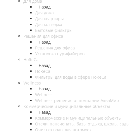
Для дома
Назад
Для дома
Для квартиры
Для коттеджа
Бытовые фильтры
Решения для офиса
Назад
Решения для офиса
Установка пурифайеров
HoReCa
Назад
HoReCa
Фильтры для воды в сфере HoReCa
Wellness
Назад
Wellness
Wellness-решения от компании АкваМир
Коммерческие и муниципальные объекты
Назад
Коммерческие и муниципальные объекты
Отели, пансионаты, базы отдыха, школы, сады
Очистка воды для автомоек