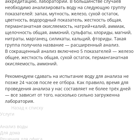
аккредитацию, лаборатории. В большинстве случаев
необходимо анализировать воду на следующую группу
показателей: запах, мутность, железо, сухой остаток,
цветность, водородный показатель, жесткость общая,
перманганатная окисляемость, натрий+калий, аммиак,
щелочность общая, аммоний, сульфаты, хлориды, магний,
нитраты, марганец, силикаты, кальций, фториды. Такая
группа получила название — расширенный анализ.
В сокращенный анализ включено 5 показателей — железо
общее, жесткость общая, сухой остаток, перманганатная
окисляемость, аммоний.
Рекомендуем сдавать на испытание воду для анализа не
позже 24 часов после ее отбора. Как правило, время для
проведения анализа у нас составляет не более трёх дней
— все зависит от того, насколько сильно загруженна
лаборатория.
Назад к списку
Услуги
Анализ воды
Для дома
Решения для офиса