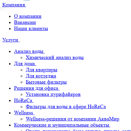
Компания
О компании
Вакансии
Наши клиенты
Услуги
Анализ воды
Химический анализ воды
Для дома
Для квартиры
Для коттеджа
Бытовые фильтры
Решения для офиса
Установка пурифайеров
HoReCa
Фильтры для воды в сфере HoReCa
Wellness
Wellness-решения от компании АкваМир
Коммерческие и муниципальные объекты