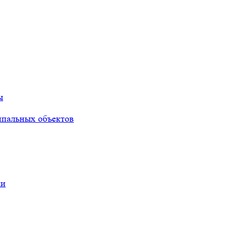
ы
ипальных объектов
ки