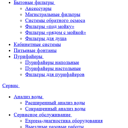
Бытовые фильтры
Аксессуары
Магистральные фильтры
Системы обратного осмоса
Фильтры «под мойку»
Фильтры «рядом с мойкой»
Фильтры для душа
Кабинетные системы
Питьевые фонтаны
Пурифайеры
Пурифайеры напольные
Пурифайеры настольные
Фильтры для пурифайеров
Сервис
Анализ воды
Расширенный анализ воды
Сокращенный анализ воды
Сервисное обслуживание
Express-диагностика оборудования
Выездные разовые работы