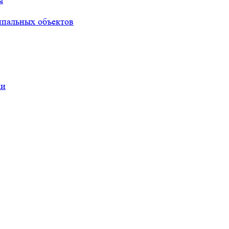
ы
ипальных объектов
ки