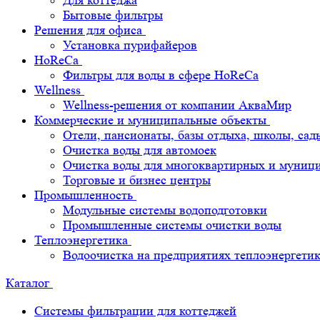
Для коттеджа
Бытовые фильтры
Решения для офиса
Установка пурифайеров
HoReCa
Фильтры для воды в сфере HoReCa
Wellness
Wellness-решения от компании АкваМир
Коммерческие и муниципальные объекты
Отели, пансионаты, базы отдыха, школы, сад
Очистка воды для автомоек
Очистка воды для многоквартирных и муниц
Торговые и бизнес центры
Промышленность
Модульные системы водоподготовки
Промышленные системы очистки воды
Теплоэнергетика
Водоочистка на предприятиях теплоэнергети
Каталог
Системы фильтрации для коттеджей