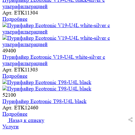
Пурифайер Ecotronic V19-U4L black-silver с
ультрафильтрацией
Арт.
ETK11304
Подробнее
49400
Пурифайер Ecotronic V19-U4L white-silver с
ультрафильтрацией
Арт.
ETK11303
Подробнее
52100
Пурифайер Ecotronic T98-U4L black
Арт.
ETK12460
Подробнее
Назад к списку
Услуги