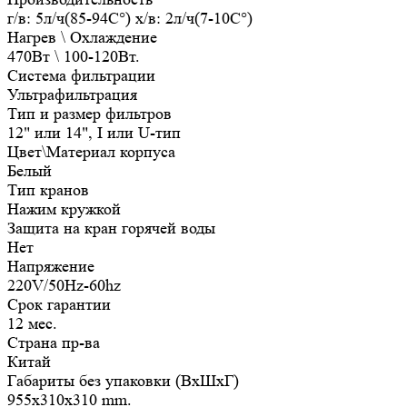
г/в: 5л/ч(85-94C°) х/в: 2л/ч(7-10C°)
Нагрев \ Охлаждение
470Вт \ 100-120Вт.
Система фильтрации
Ультрафильтрация
Тип и размер фильтров
12" или 14", I или U-тип
Цвет\Материал корпуса
Белый
Тип кранов
Нажим кружкой
Защита на кран горячей воды
Нет
Напряжение
220V/50Hz-60hz
Срок гарантии
12 мес.
Страна пр-ва
Китай
Габариты без упаковки (ВxШxГ)
955x310x310 mm.