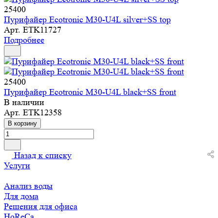
25400
Пурифайер Ecotronic M30-U4L silver+SS top
Арт.
ETK11727
Подробнее
25400
Пурифайер Ecotronic M30-U4L black+SS front
В наличии
Арт.
ETK12358
В корзину
Назад к списку
Услуги
Анализ воды
Для дома
Решения для офиса
HoReCa