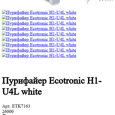
Пурифайер Ecotronic H1-
U4L white
Арт.
ETK7163
26000