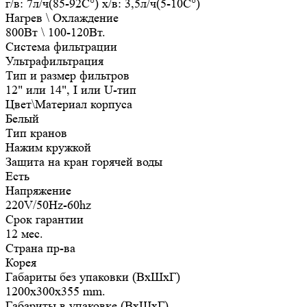
г/в: 7л/ч(85-92C°) х/в: 3,5л/ч(5-10C°)
Нагрев \ Охлаждение
800Вт \ 100-120Вт.
Система фильтрации
Ультрафильтрация
Тип и размер фильтров
12" или 14", I или U-тип
Цвет\Материал корпуса
Белый
Тип кранов
Нажим кружкой
Защита на кран горячей воды
Есть
Напряжение
220V/50Hz-60hz
Срок гарантии
12 мес.
Страна пр-ва
Корея
Габариты без упаковки (ВxШxГ)
1200x300x355 mm.
Габариты в упаковке (ВxШxГ)