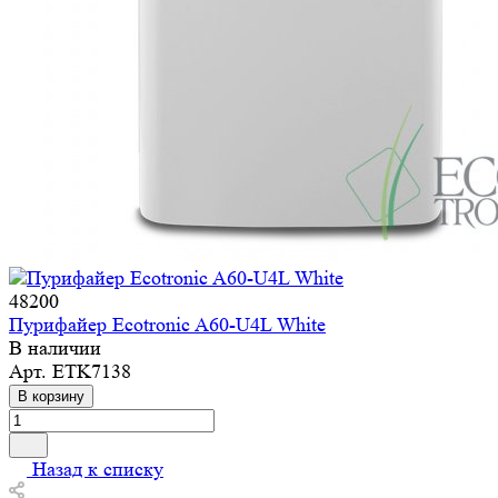
48200
Пурифайер Ecotronic A60-U4L White
В наличии
Арт.
ETK7138
В корзину
Назад к списку