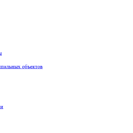
ы
ипальных объектов
ки