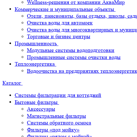
Wellness-решения от компании АкваМир
Коммерческие и муниципальные объекты
Отели, пансионаты, базы отдыха, школы, сад
Очистка воды для автомоек
Очистка воды для многоквартирных и муниц
Торговые и бизнес центры
Промышленность
Модульные системы водоподготовки
Промышленные системы очистки воды
Теплоэнергетика
Водоочистка на предприятиях теплоэнергети
Каталог
Системы фильтрации для коттеджей
Бытовые фильтры
Аксессуары
Магистральные фильтры
Системы обратного осмоса
Фильтры «под мойку»
Фильтры «рядом с мойкой»