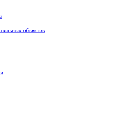
ы
ипальных объектов
ки