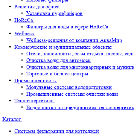
Решения для офиса
Установка пурифайеров
HoReCa
Фильтры для воды в сфере HoReCa
Wellness
Wellness-решения от компании АкваМир
Коммерческие и муниципальные объекты
Отели, пансионаты, базы отдыха, школы, сад
Очистка воды для автомоек
Очистка воды для многоквартирных и муниц
Торговые и бизнес центры
Промышленность
Модульные системы водоподготовки
Промышленные системы очистки воды
Теплоэнергетика
Водоочистка на предприятиях теплоэнергети
Каталог
Системы фильтрации для коттеджей