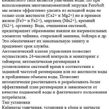
кабинетного типа является умягчение воды. Но при
использовании многокомпонентной загрузки FeroSoft
мы можем эффективно удалять из исходной воды не
только соли жесткости (Ca2+ и Mg2+) но и примеси
железа (Fe3+ и Fe2+), марганец (Mn2+), кремний
(Si2+), органику. Вода, очищенная системой,
предотвращает образование накипи на нагревательных
элементах чайника, стиральной машины, бойлера и др.
Это обеспечивает их максимальную защиту и
продлевает срок службы.
Автоматический клапан управления позволяет
осуществлять 24-часовой контроль и мониторинг с
таймером; автоматическая регенерация в
установленное системой время в соответствии с
заданной частотой регенерации или по жесткости воды
и пройденным объемом воды. Позволяет
автоматически рассчитывать и разрабатывать более
эффективный план регенерации в зависимости от
качества подаваемой воды и фактического пользования
потребителя.
Тип установки
Кабинеты умягчения, установки в сборе и запчасти